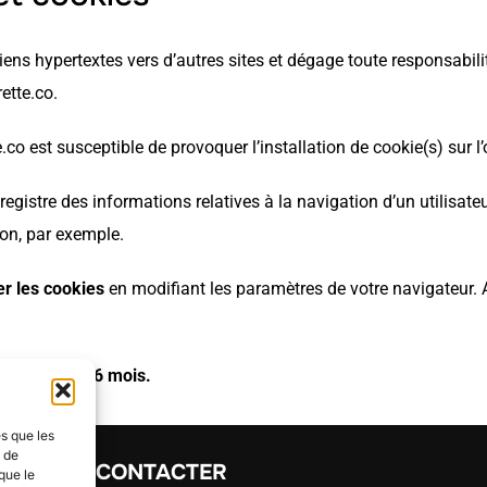
iens hypertextes vers d’autres sites et dégage toute responsabili
ette.co.
o est susceptible de provoquer l’installation de cookie(s) sur l’or
enregistre des informations relatives à la navigation d’un utilisa
on, par exemple.
er les cookies
en modifiant les paramètres de votre navigateur.
maximale de 6 mois.
es que les
t de
NOUS CONTACTER
que le