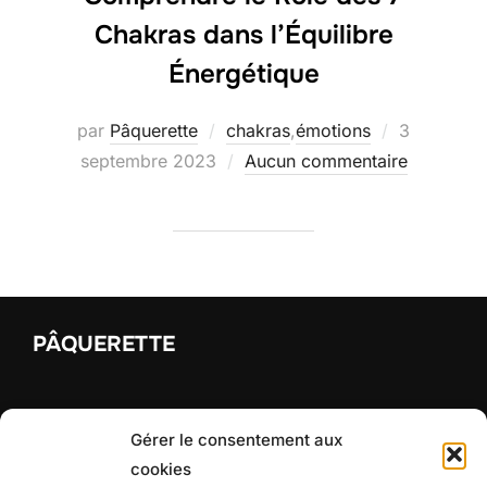
Chakras dans l’Équilibre
Énergétique
par
Pâquerette
chakras
,
émotions
3
septembre 2023
Aucun commentaire
PÂQUERETTE
Une application d'audios dédiée au bien-être émotionnel
Gérer le consentement aux
cookies